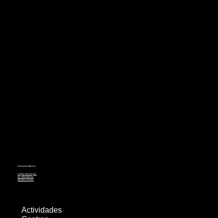
Horarios Boxes:
López de Hoyos
Av. Manoteras
Montecarmelo
Actividades