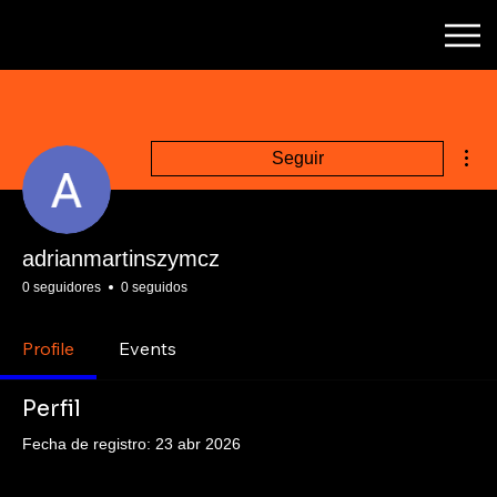
Más
Seguir
adrianmartinszymcz
0 seguidores
0 seguidos
Profile
Events
Perfil
Fecha de registro: 23 abr 2026